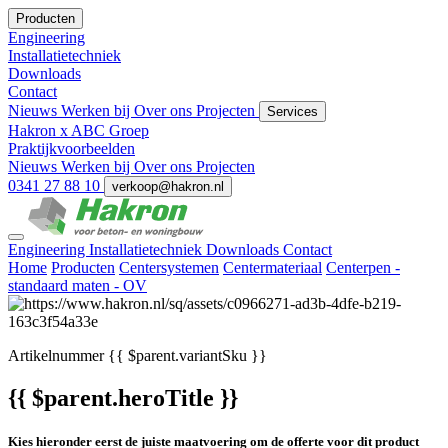
Producten
Engineering
Installatietechniek
Downloads
Contact
Nieuws
Werken bij
Over ons
Projecten
Services
Hakron x ABC Groep
Praktijkvoorbeelden
Nieuws
Werken bij
Over ons
Projecten
0341 27 88 10
verkoop@hakron.nl
Engineering
Installatietechniek
Downloads
Contact
Home
Producten
Centersystemen
Centermateriaal
Centerpen -
standaard maten - OV
Artikelnummer
{{ $parent.variantSku }}
{{ $parent.heroTitle }}
Kies hieronder eerst de juiste maatvoering om de offerte voor dit product