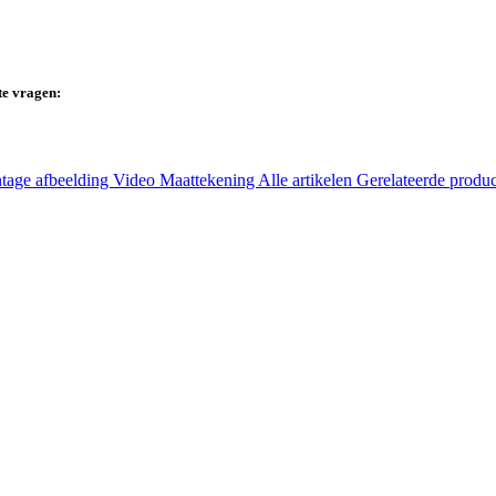
te vragen:
tage afbeelding
Video
Maattekening
Alle artikelen
Gerelateerde produ