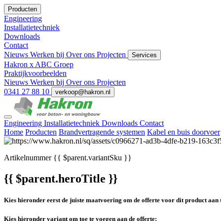
Producten
Engineering
Installatietechniek
Downloads
Contact
Nieuws
Werken bij
Over ons
Projecten
Services
Hakron x ABC Groep
Praktijkvoorbeelden
Nieuws
Werken bij
Over ons
Projecten
0341 27 88 10
verkoop@hakron.nl
Engineering
Installatietechniek
Downloads
Contact
Home
Producten
Brandvertragende systemen
Kabel en buis doorvoer
Artikelnummer
{{ $parent.variantSku }}
{{ $parent.heroTitle }}
Kies hieronder eerst de juiste maatvoering om de offerte voor dit product aan 
Kies hieronder variant om toe te voegen aan de offerte: