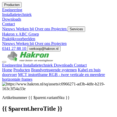
Producten
Engineering
Installatietechniek
Downloads
Contact
Nieuws
Werken bij
Over ons
Projecten
Services
Hakron x ABC Groep
Praktijkvoorbeelden
Nieuws
Werken bij
Over ons
Projecten
0341 27 88 10
verkoop@hakron.nl
Engineering
Installatietechniek
Downloads
Contact
Home
Producten
Brandvertragende systemen
Kabel en buis
doorvoer
MCT instortframe RGB - twee verticale en meerdere
horizontale frames
Artikelnummer
{{ $parent.variantSku }}
{{ $parent.heroTitle }}