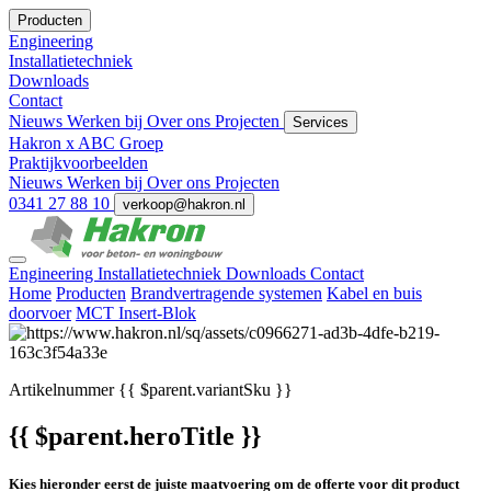
Producten
Engineering
Installatietechniek
Downloads
Contact
Nieuws
Werken bij
Over ons
Projecten
Services
Hakron x ABC Groep
Praktijkvoorbeelden
Nieuws
Werken bij
Over ons
Projecten
0341 27 88 10
verkoop@hakron.nl
Engineering
Installatietechniek
Downloads
Contact
Home
Producten
Brandvertragende systemen
Kabel en buis
doorvoer
MCT Insert-Blok
Artikelnummer
{{ $parent.variantSku }}
{{ $parent.heroTitle }}
Kies hieronder eerst de juiste maatvoering om de offerte voor dit product