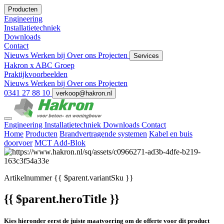
Producten
Engineering
Installatietechniek
Downloads
Contact
Nieuws
Werken bij
Over ons
Projecten
Services
Hakron x ABC Groep
Praktijkvoorbeelden
Nieuws
Werken bij
Over ons
Projecten
0341 27 88 10
verkoop@hakron.nl
Engineering
Installatietechniek
Downloads
Contact
Home
Producten
Brandvertragende systemen
Kabel en buis
doorvoer
MCT Add-Blok
Artikelnummer
{{ $parent.variantSku }}
{{ $parent.heroTitle }}
Kies hieronder eerst de juiste maatvoering om de offerte voor dit product