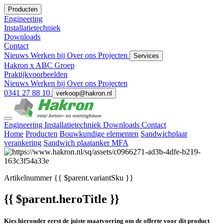
Producten
Engineering
Installatietechniek
Downloads
Contact
Nieuws
Werken bij
Over ons
Projecten
Services
Hakron x ABC Groep
Praktijkvoorbeelden
Nieuws
Werken bij
Over ons
Projecten
0341 27 88 10
verkoop@hakron.nl
Engineering
Installatietechniek
Downloads
Contact
Home
Producten
Bouwkundige elementen
Sandwichplaat
verankering
Sandwich plaatanker MFA
Artikelnummer
{{ $parent.variantSku }}
{{ $parent.heroTitle }}
Kies hieronder eerst de juiste maatvoering om de offerte voor dit product