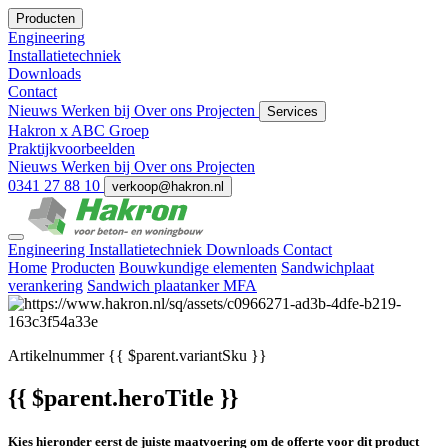
Producten
Engineering
Installatietechniek
Downloads
Contact
Nieuws
Werken bij
Over ons
Projecten
Services
Hakron x ABC Groep
Praktijkvoorbeelden
Nieuws
Werken bij
Over ons
Projecten
0341 27 88 10
verkoop@hakron.nl
Engineering
Installatietechniek
Downloads
Contact
Home
Producten
Bouwkundige elementen
Sandwichplaat
verankering
Sandwich plaatanker MFA
Artikelnummer
{{ $parent.variantSku }}
{{ $parent.heroTitle }}
Kies hieronder eerst de juiste maatvoering om de offerte voor dit product