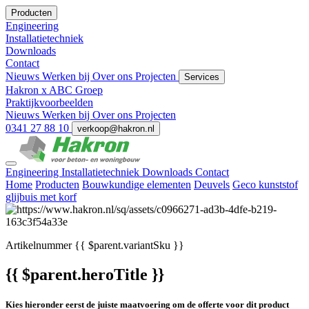
Producten
Engineering
Installatietechniek
Downloads
Contact
Nieuws
Werken bij
Over ons
Projecten
Services
Hakron x ABC Groep
Praktijkvoorbeelden
Nieuws
Werken bij
Over ons
Projecten
0341 27 88 10
verkoop@hakron.nl
Engineering
Installatietechniek
Downloads
Contact
Home
Producten
Bouwkundige elementen
Deuvels
Geco kunststof
glijbuis met korf
Artikelnummer
{{ $parent.variantSku }}
{{ $parent.heroTitle }}
Kies hieronder eerst de juiste maatvoering om de offerte voor dit product