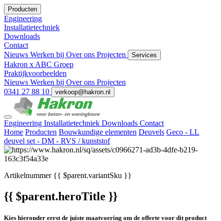
Producten
Engineering
Installatietechniek
Downloads
Contact
Nieuws
Werken bij
Over ons
Projecten
Services
Hakron x ABC Groep
Praktijkvoorbeelden
Nieuws
Werken bij
Over ons
Projecten
0341 27 88 10
verkoop@hakron.nl
Engineering
Installatietechniek
Downloads
Contact
Home
Producten
Bouwkundige elementen
Deuvels
Geco - LL
deuvel set - DM - RVS / kunststof
Artikelnummer
{{ $parent.variantSku }}
{{ $parent.heroTitle }}
Kies hieronder eerst de juiste maatvoering om de offerte voor dit product