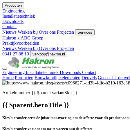
Producten
Engineering
Installatietechniek
Downloads
Contact
Nieuws
Werken bij
Over ons
Projecten
Services
Hakron x ABC Groep
Praktijkvoorbeelden
Nieuws
Werken bij
Over ons
Projecten
0341 27 88 10
verkoop@hakron.nl
Engineering
Installatietechniek
Downloads
Contact
Home
Producten
Bouwkundige elementen
Deuvels
Geco - LL deuvel 
Artikelnummer
{{ $parent.variantSku }}
{{ $parent.heroTitle }}
Kies hieronder eerst de juiste maatvoering om de offerte voor dit product aan 
Kies hieronder variant om toe te voegen aan de offerte: