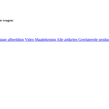
te vragen:
tage afbeelding
Video
Maattekening
Alle artikelen
Gerelateerde produ