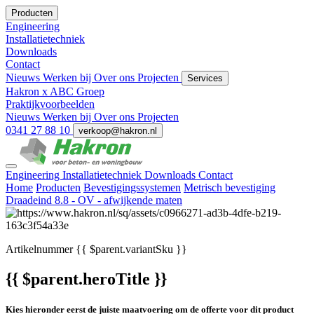
Producten
Engineering
Installatietechniek
Downloads
Contact
Nieuws
Werken bij
Over ons
Projecten
Services
Hakron x ABC Groep
Praktijkvoorbeelden
Nieuws
Werken bij
Over ons
Projecten
0341 27 88 10
verkoop@hakron.nl
Engineering
Installatietechniek
Downloads
Contact
Home
Producten
Bevestigingssystemen
Metrisch bevestiging
Draadeind 8.8 - OV - afwijkende maten
Artikelnummer
{{ $parent.variantSku }}
{{ $parent.heroTitle }}
Kies hieronder eerst de juiste maatvoering om de offerte voor dit product