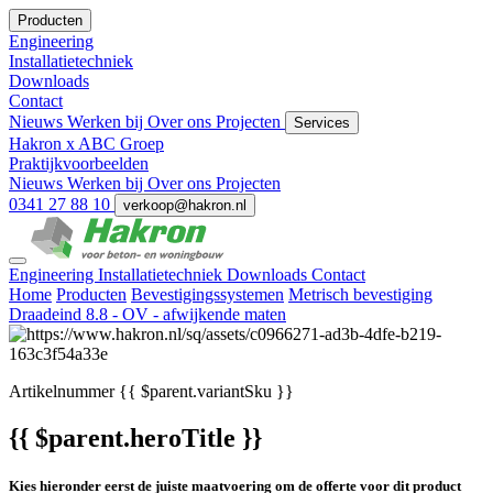
Producten
Engineering
Installatietechniek
Downloads
Contact
Nieuws
Werken bij
Over ons
Projecten
Services
Hakron x ABC Groep
Praktijkvoorbeelden
Nieuws
Werken bij
Over ons
Projecten
0341 27 88 10
verkoop@hakron.nl
Engineering
Installatietechniek
Downloads
Contact
Home
Producten
Bevestigingssystemen
Metrisch bevestiging
Draadeind 8.8 - OV - afwijkende maten
Artikelnummer
{{ $parent.variantSku }}
{{ $parent.heroTitle }}
Kies hieronder eerst de juiste maatvoering om de offerte voor dit product