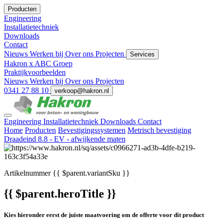
Producten
Engineering
Installatietechniek
Downloads
Contact
Nieuws
Werken bij
Over ons
Projecten
Services
Hakron x ABC Groep
Praktijkvoorbeelden
Nieuws
Werken bij
Over ons
Projecten
0341 27 88 10
verkoop@hakron.nl
Engineering
Installatietechniek
Downloads
Contact
Home
Producten
Bevestigingssystemen
Metrisch bevestiging
Draadeind 8.8 - EV - afwijkende maten
Artikelnummer
{{ $parent.variantSku }}
{{ $parent.heroTitle }}
Kies hieronder eerst de juiste maatvoering om de offerte voor dit product