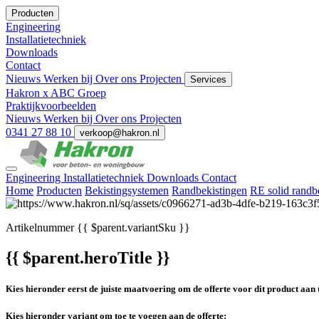
Producten
Engineering
Installatietechniek
Downloads
Contact
Nieuws
Werken bij
Over ons
Projecten
Services
Hakron x ABC Groep
Praktijkvoorbeelden
Nieuws
Werken bij
Over ons
Projecten
0341 27 88 10
verkoop@hakron.nl
Engineering
Installatietechniek
Downloads
Contact
Home
Producten
Bekistingsystemen
Randbekistingen
RE solid randb
Artikelnummer
{{ $parent.variantSku }}
{{ $parent.heroTitle }}
Kies hieronder eerst de juiste maatvoering om de offerte voor dit product aan 
Kies hieronder variant om toe te voegen aan de offerte: