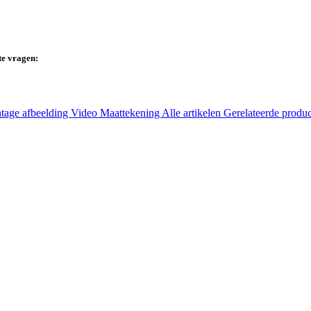
te vragen:
tage afbeelding
Video
Maattekening
Alle artikelen
Gerelateerde produ