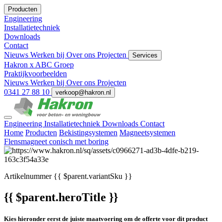
Producten
Engineering
Installatietechniek
Downloads
Contact
Nieuws
Werken bij
Over ons
Projecten
Services
Hakron x ABC Groep
Praktijkvoorbeelden
Nieuws
Werken bij
Over ons
Projecten
0341 27 88 10
verkoop@hakron.nl
Engineering
Installatietechniek
Downloads
Contact
Home
Producten
Bekistingsystemen
Magneetsystemen
Flensmagneet conisch met boring
Artikelnummer
{{ $parent.variantSku }}
{{ $parent.heroTitle }}
Kies hieronder eerst de juiste maatvoering om de offerte voor dit product