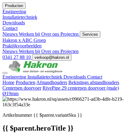
Producten
Engineering
Installatietechniek
Downloads
Contact
Nieuws
Werken bij
Over ons
Projecten
Services
Hakron x ABC Groep
Praktijkvoorbeelden
Nieuws
Werken bij
Over ons
Projecten
0341 27 88 10
verkoop@hakron.nl
Engineering
Installatietechniek
Downloads
Contact
Home
Producten
Afstandhouders
Bekistings afstandhouders
Centerpen doorvoer
RivePipe 29 centerpen doorvoer (male)
Ø19mm
Artikelnummer
{{ $parent.variantSku }}
{{ $parent.heroTitle }}