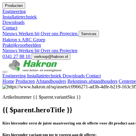
Producten
Engineering
Installatietechniek
Downloads
Contact
Nieuws
Werken bij
Over ons
Projecten
Services
Hakron x ABC Groep
Praktijkvoorbeelden
Nieuws
Werken bij
Over ons
Projecten
0341 27 88 10
verkoop@hakron.nl
Engineering
Installatietechniek
Downloads
Contact
Home
Producten
Afstandhouders
Bekistings afstandhouders
Centerpe
Artikelnummer
{{ $parent.variantSku }}
{{ $parent.heroTitle }}
Kies hieronder eerst de juiste maatvoering om de offerte voor dit product aan 
Kies hieronder variant om toe te voegen aan de offerte: