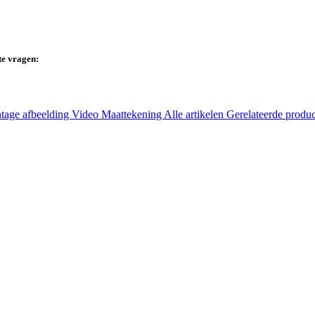
te vragen:
tage afbeelding
Video
Maattekening
Alle artikelen
Gerelateerde produ